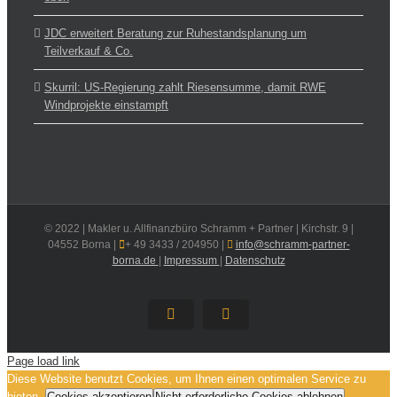
JDC erweitert Beratung zur Ruhestandsplanung um
Teilverkauf & Co.
Skurril: US-Regierung zahlt Riesensumme, damit RWE
Windprojekte einstampft
© 2022 | Makler u. Allfinanzbüro Schramm + Partner | Kirchstr. 9 |
04552 Borna |
+ 49 3433 / 204950 |
info@schramm-partner-
borna.de
|
Impressum
|
Datenschutz
E-
Xing
Mail
Page load link
Diese Website benutzt Cookies, um Ihnen einen optimalen Service zu
bieten.
Cookies akzeptieren
Nicht erforderliche Cookies ablehnen