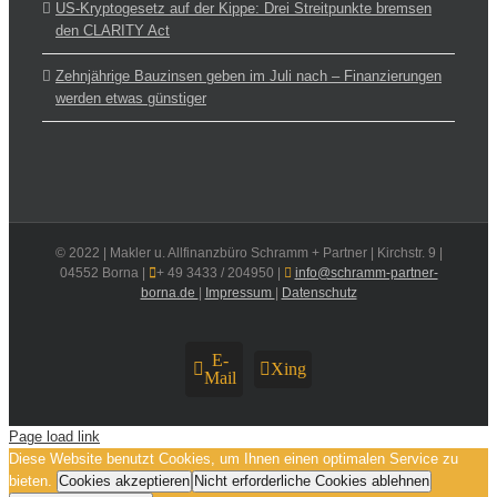
US-Kryptogesetz auf der Kippe: Drei Streitpunkte bremsen
den CLARITY Act
Zehnjährige Bauzinsen geben im Juli nach – Finanzierungen
werden etwas günstiger
© 2022 | Makler u. Allfinanzbüro Schramm + Partner | Kirchstr. 9 |
04552 Borna |
+ 49 3433 / 204950 |
info@schramm-partner-
borna.de
|
Impressum
|
Datenschutz
E-
Xing
Mail
Page load link
Diese Website benutzt Cookies, um Ihnen einen optimalen Service zu
bieten.
Cookies akzeptieren
Nicht erforderliche Cookies ablehnen