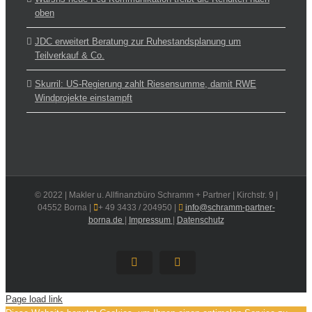
oben
JDC erweitert Beratung zur Ruhestandsplanung um
Teilverkauf & Co.
Skurril: US-Regierung zahlt Riesensumme, damit RWE
Windprojekte einstampft
© 2022 | Makler u. Allfinanzbüro Schramm + Partner | Kirchstr. 9 |
04552 Borna |
+ 49 3433 / 204950 |
info@schramm-partner-
borna.de
|
Impressum
|
Datenschutz
E-
Xing
Mail
Page load link